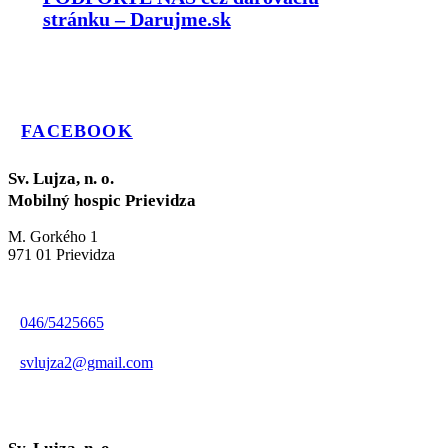
stránku – Darujme.sk
FACEBOOK
Sv. Lujza, n. o.
Mobilný hospic Prievidza
M. Gorkého 1
971 01 Prievidza
046/5425665
svlujza2@gmail.com