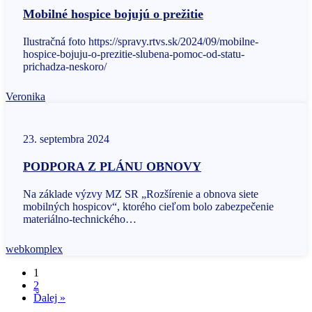
Mobilné hospice bojujú o prežitie
Ilustračná foto https://spravy.rtvs.sk/2024/09/mobilne-
hospice-bojuju-o-prezitie-slubena-pomoc-od-statu-
prichadza-neskoro/
Veronika
23. septembra 2024
PODPORA Z PLÁNU OBNOVY
Na základe výzvy MZ SR „Rozšírenie a obnova siete
mobilných hospicov“, ktorého cieľom bolo zabezpečenie
materiálno-technického…
webkomplex
1
2
Ďalej »