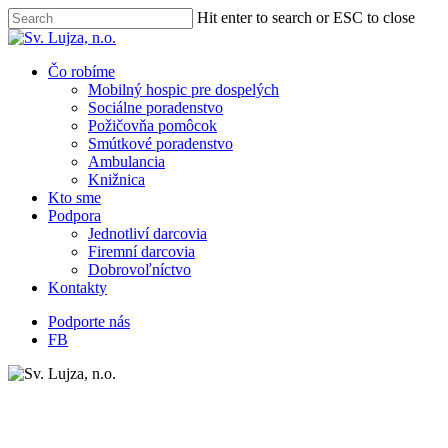
Skip
Hit enter to search or ESC to close
to
Close
main
Search
content
Menu
Čo robíme
Mobilný hospic pre dospelých
Sociálne poradenstvo
Požičovňa pomôcok
Smútkové poradenstvo
Ambulancia
Knižnica
Kto sme
Podpora
Jednotliví darcovia
Firemní darcovia
Dobrovoľníctvo
Kontakty
Podporte nás
FB