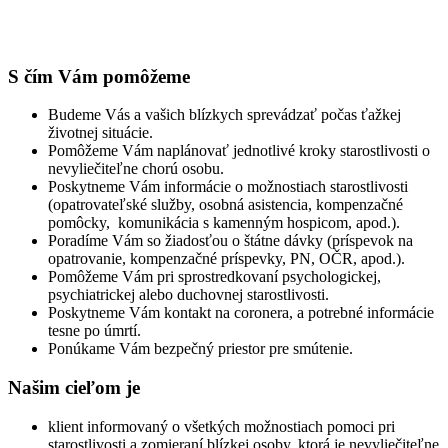
S čím Vám pomôžeme
Budeme Vás a vašich blízkych sprevádzať počas ťažkej
životnej situácie.
Pomôžeme Vám naplánovať jednotlivé kroky starostlivosti o
nevyliečiteľne chorú osobu.
Poskytneme Vám informácie o možnostiach starostlivosti
(opatrovateľské služby, osobná asistencia, kompenzačné
pomôcky, komunikácia s kamenným hospicom, apod.).
Poradíme Vám so žiadosťou o štátne dávky (príspevok na
opatrovanie, kompenzačné príspevky, PN, OČR, apod.).
Pomôžeme Vám pri sprostredkovaní psychologickej,
psychiatrickej alebo duchovnej starostlivosti.
Poskytneme Vám kontakt na coronera, a potrebné informácie
tesne po úmrtí.
Ponúkame Vám bezpečný priestor pre smútenie.
Našim cieľom je
klient informovaný o všetkých možnostiach pomoci pri
starostlivosti a zomieraní blízkej osoby, ktorá je nevyliečiteľne