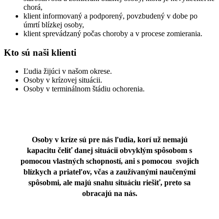
chorá,
klient informovaný a podporený, povzbudený v dobe po
úmrtí blízkej osoby,
klient sprevádzaný počas choroby a v procese zomierania.
Kto sú naši klienti
Ľudia žijúci v našom okrese.
Osoby v krízovej situácii.
Osoby v terminálnom štádiu ochorenia.
Osoby v kríze sú pre nás ľudia, korí už nemajú
kapacitu čeliť danej situácii obvyklým spôsobom s
pomocou vlastných schopností, ani s pomocou svojich
blízkych a priateľov, včas a zaužívanými naučenými
spôsobmi, ale majú snahu situáciu riešiť, preto sa
obracajú na nás.