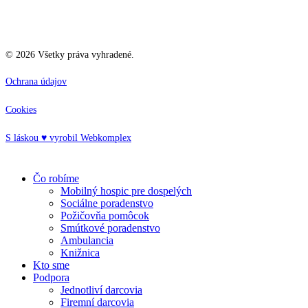
©
2026
Všetky práva vyhradené.
Ochrana údajov
Cookies
S láskou ♥ vyrobil Webkomplex
Close
Čo robíme
Menu
Mobilný hospic pre dospelých
Sociálne poradenstvo
Požičovňa pomôcok
Smútkové poradenstvo
Ambulancia
Knižnica
Kto sme
Podpora
Jednotliví darcovia
Firemní darcovia