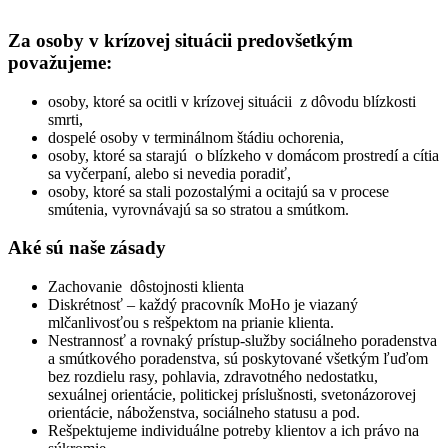
Za osoby v krízovej situácii predovšetkým
považujeme:
osoby, ktoré sa ocitli v krízovej situácii z dôvodu blízkosti
smrti,
dospelé osoby v terminálnom štádiu ochorenia,
osoby, ktoré sa starajú o blízkeho v domácom prostredí a cítia
sa vyčerpaní, alebo si nevedia poradiť,
osoby, ktoré sa stali pozostalými a ocitajú sa v procese
smútenia, vyrovnávajú sa so stratou a smútkom.
Aké sú naše zásady
Zachovanie dôstojnosti klienta
Diskrétnosť – každý pracovník MoHo je viazaný
mlčanlivosťou s rešpektom na prianie klienta.
Nestrannosť a rovnaký prístup-služby sociálneho poradenstva
a smútkového poradenstva, sú poskytované všetkým ľuďom
bez rozdielu rasy, pohlavia, zdravotného nedostatku,
sexuálnej orientácie, politickej príslušnosti, svetonázorovej
orientácie, náboženstva, sociálneho statusu a pod.
Rešpektujeme individuálne potreby klientov a ich právo na