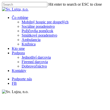
Skip
Hit enter to search or ESC to close
to
Close
main
Search
content
Menu
Čo robíme
Mobilný hospic pre dospelých
Sociálne poradenstvo
Požičovňa pomôcok
Smútkové poradenstvo
Ambulancia
Knižnica
Kto sme
Podpora
Jednotliví darcovia
Firemní darcovia
Dobrovoľníctvo
Kontakty
Podporte nás
FB