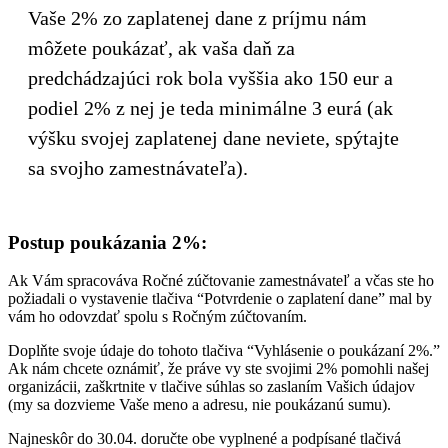
Vaše 2% zo zaplatenej dane z príjmu nám
môžete poukázať, ak vaša daň za
predchádzajúci rok bola vyššia ako 150 eur a
podiel 2% z nej je teda minimálne 3 eurá (ak
výšku svojej zaplatenej dane neviete, spýtajte
sa svojho zamestnávateľa).
Postup poukázania 2%:
Ak Vám spracováva Ročné zúčtovanie zamestnávateľ a včas ste ho
požiadali o vystavenie tlačiva “Potvrdenie o zaplatení dane” mal by
vám ho odovzdať spolu s Ročným zúčtovaním.
Doplňte svoje údaje do tohoto tlačiva “Vyhlásenie o poukázaní 2%.”
Ak nám chcete oznámiť, že práve vy ste svojimi 2% pomohli našej
organizácii, zaškrtnite v tlačive súhlas so zaslaním Vašich údajov
(my sa dozvieme Vaše meno a adresu, nie poukázanú sumu).
Najneskôr do 30.04. doručte obe vyplnené a podpísané tlačivá