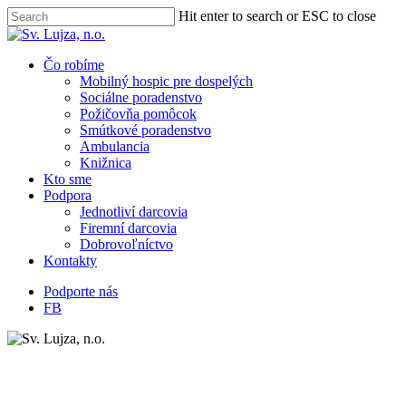
Skip
Hit enter to search or ESC to close
to
Close
main
Search
content
Menu
Čo robíme
Mobilný hospic pre dospelých
Sociálne poradenstvo
Požičovňa pomôcok
Smútkové poradenstvo
Ambulancia
Knižnica
Kto sme
Podpora
Jednotliví darcovia
Firemní darcovia
Dobrovoľníctvo
Kontakty
Podporte nás
FB