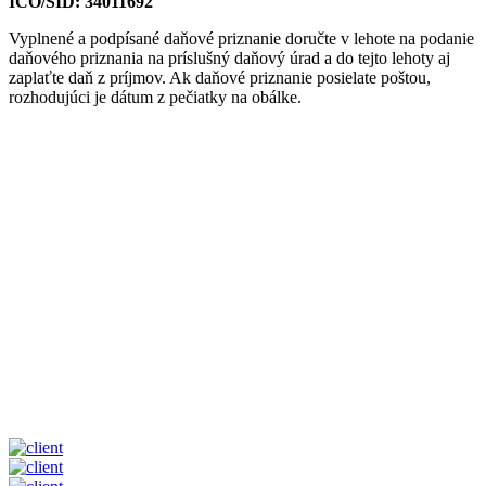
IČO/SID: 34011692
Vyplnené a podpísané daňové priznanie doručte v lehote na podanie
daňového priznania na príslušný daňový úrad a do tejto lehoty aj
zaplaťte daň z príjmov. Ak daňové priznanie posielate poštou,
rozhodujúci je dátum z pečiatky na obálke.