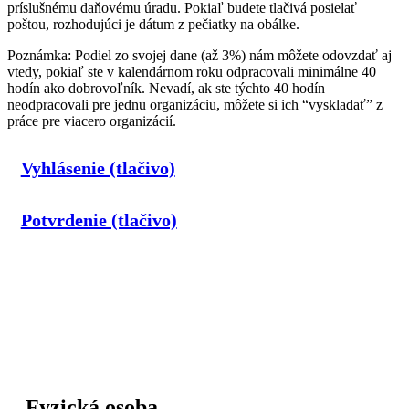
príslušnému daňovému úradu. Pokiaľ budete tlačivá posielať
poštou, rozhodujúci je dátum z pečiatky na obálke.
Poznámka: Podiel zo svojej dane (až 3%) nám môžete odovzdať aj
vtedy, pokiaľ ste v kalendárnom roku odpracovali minimálne 40
hodín ako dobrovoľník. Nevadí, ak ste týchto 40 hodín
neodpracovali pre jednu organizáciu, môžete si ich “vyskladať” z
práce pre viacero organizácií.
Vyhlásenie (tlačivo)
Potvrdenie (tlačivo)
Fyzická osoba,