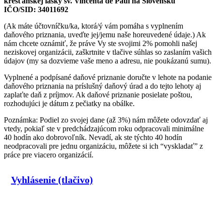
kresťanskej lásky sv. Vincenta de Paul na Slovensku
IČO/SID: 34011692
(Ak máte účtovníčku/ka, ktorá/ý vám pomáha s vyplnením
daňového priznania, uveďte jej/jemu naše horeuvedené údaje.) Ak
nám chcete oznámiť, že práve Vy ste svojimi 2% pomohli našej
neziskovej organizácii, zaškrtnite v tlačive súhlas so zaslaním vašich
údajov (my sa dozvieme vaše meno a adresu, nie poukázanú sumu).
Vyplnené a podpísané daňové priznanie doručte v lehote na podanie
daňového priznania na príslušný daňový úrad a do tejto lehoty aj
zaplaťte daň z príjmov. Ak daňové priznanie posielate poštou,
rozhodujúci je dátum z pečiatky na obálke.
Poznámka: Podiel zo svojej dane (až 3%) nám môžete odovzdať aj
vtedy, pokiaľ ste v predchádzajúcom roku odpracovali minimálne
40 hodín ako dobrovoľník. Nevadí, ak ste týchto 40 hodín
neodpracovali pre jednu organizáciu, môžete si ich “vyskladať” z
práce pre viacero organizácií.
Vyhlásenie (tlačivo)